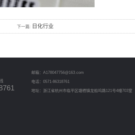
日化行业
下一篇:
邮箱：A178047756@163.com
线
电话：0571-86318761
8761
地址：浙江省杭州市临平区塘栖镇龙船坞路121号4幢703室