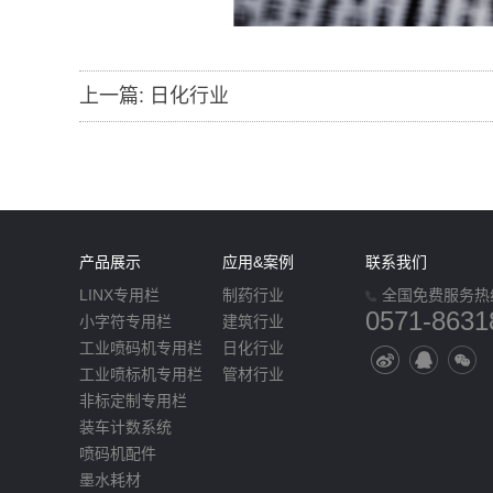
上一篇:
日化行业
产品展示
应用&案例
联系我们
LINX专用栏
制药行业
全国免费服务热
0571-8631
小字符专用栏
建筑行业
工业喷码机专用栏
日化行业
工业喷标机专用栏
管材行业
非标定制专用栏
装车计数系统
喷码机配件
墨水耗材