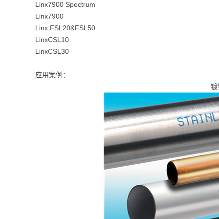
Linx7900 Spectrum
Linx7900
Linx FSL20&FSL50
LinxCSL10
LinxCSL30
应用案例：
镀