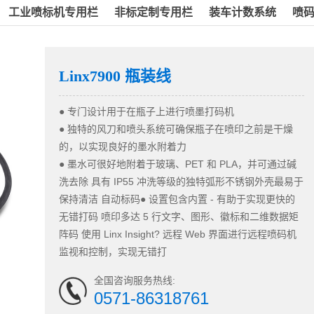
工业喷标机专用栏
非标定制专用栏
装车计数系统
喷
Linx7900 瓶装线
● 专门设计用于在瓶子上进行喷墨打码机
●
独特的风刀和喷头系统可确保瓶子在喷印之前是干燥
的，以实现良好的墨水附着力
●
墨水可很好地附着于玻璃、PET 和 PLA，并可通过碱
洗去除 具有 IP55 冲洗等级的独特弧形不锈钢外壳最易于
保持清洁 自动标码
●
设置包含内置 - 有助于实现更快的
无错打码 喷印多达 5 行文字、图形、徽标和二维数据矩
阵码 使用 Linx Insight? 远程 Web 界面进行远程喷码机
监视和控制，实现无错打
全国咨询服务热线:
0571-86318761