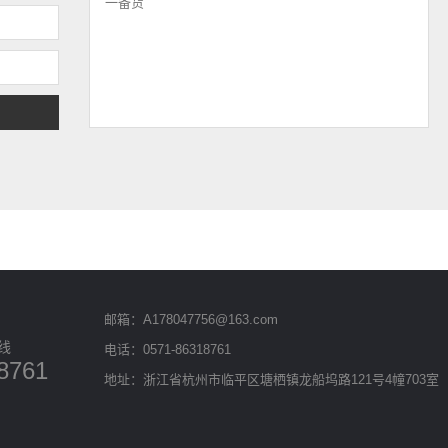
邮箱：A178047756@163.com
线
电话：0571-86318761
8761
地址：浙江省杭州市临平区塘栖镇龙船坞路121号4幢703室