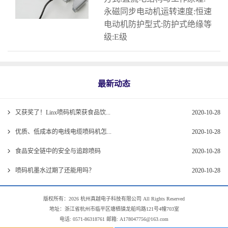
永磁同步电动机运转速度:恒速
电动机防护型式:防护式绝缘等
级:E级
最新动态
又获奖了！Linx喷码机荣获食品饮...
2020-10-28
优质、低成本的电线电缆喷码机怎...
2020-10-28
食品安全链中的安全与追踪喷码
2020-10-28
喷码机墨水过期了还能用吗？
2020-10-28
版权所有：2026 杭州真越电子科技有限公司 All Rights Reserved
地址：浙江省杭州市临平区塘栖镇龙船坞路121号4幢703室
电话: 0571-86318761 邮箱: A178047756@163.com